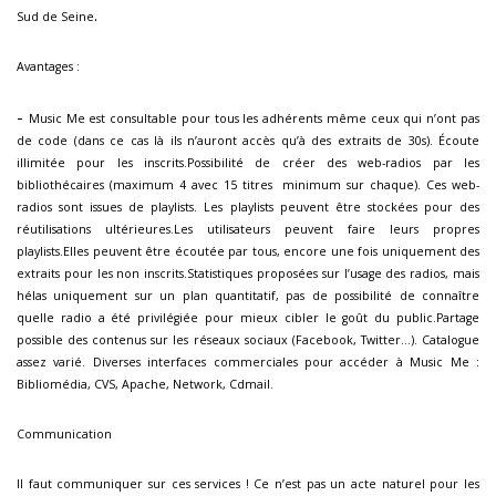
.
Sud de Seine
Avantages :
-
Music Me est consultable pour tous les adhérents même ceux qui n’ont pas
de code (dans ce cas là ils n’auront accès qu’à des extraits de 30s). Écoute
illimitée pour les inscrits.Possibilité de créer des web-radios par les
bibliothécaires (maximum 4 avec 15 titres minimum sur chaque). Ces web-
radios sont issues de playlists. Les playlists peuvent être stockées pour des
réutilisations ultérieures.Les utilisateurs peuvent faire leurs propres
playlists.Elles peuvent être écoutée par tous, encore une fois uniquement des
extraits pour les non inscrits.Statistiques proposées sur l’usage des radios, mais
hélas uniquement sur un plan quantitatif, pas de possibilité de connaître
quelle radio a été privilégiée pour mieux cibler le goût du public.Partage
possible des contenus sur les réseaux sociaux (Facebook, Twitter…). Catalogue
assez varié. Diverses interfaces commerciales pour accéder à Music Me :
Bibliomédia, CVS, Apache, Network, Cdmail.
Communication
Il faut communiquer sur ces services ! Ce n’est pas un acte naturel pour les