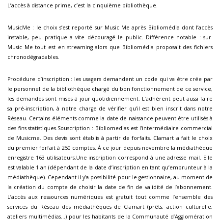
L’accès à distance prime, c’est la cinquième bibliothèque.
MusicMe : le choix s’est reporté sur Music Me après Bibliomédia dont l’accès
instable, peu pratique a vite découragé le public. Différence notable : sur
Music Me tout est en streaming alors que Bibliomédia proposait des fichiers
chronodégradables.
Procédure d’inscription : les usagers demandent un code qui va être crée par
le personnel de la bibliothèque chargé du bon fonctionnement de ce service,
les demandes sont mises à jour quotidiennement. L’adhérent peut aussi faire
sa pré-inscription, à notre charge de vérifier qu’il est bien inscrit dans notre
Réseau. Certains éléments comme la date de naissance peuvent être utilisés à
des fins statistiques.Souscription : Bibliomedias est l’intermédiaire commercial
de Musicme. Des devis sont établis à partir de forfaits. Clamart a fait le choix
du premier forfait à 250 comptes. À ce jour depuis novembre la médiathèque
enregistre 163 utilisateurs.Une inscription correspond à une adresse mail. Elle
est valable 1 an (dépendant de la date d’inscription en tant qu’emprunteur à la
médiathèque). Cependant il y’a possibilité pour le gestionnaire, au moment de
la création du compte de choisir la date de fin de validité de l’abonnement.
L’accès aux ressources numériques est gratuit tout comme l’ensemble des
services du Réseau des médiathèques de Clamart (prêts, action culturelle,
ateliers multimédias…) pour les habitants de la Communauté d’Agglomération