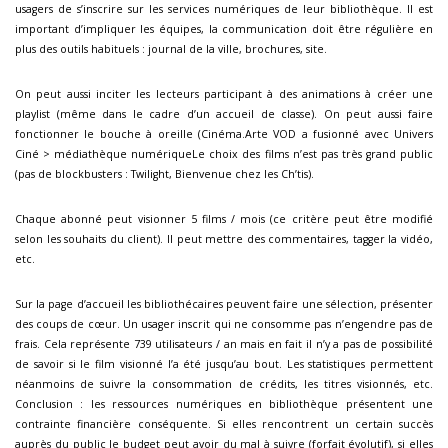
usagers de s’inscrire sur les services numériques de leur bibliothèque. Il est
important d’impliquer les équipes, la communication doit être régulière en
plus des outils habituels : journal de la ville, brochures, site.
On peut aussi inciter les lecteurs participant à des animations à créer une
playlist (même dans le cadre d’un accueil de classe). On peut aussi faire
fonctionner le bouche à oreille (Cinéma.Arte VOD a fusionné avec Univers
Ciné > médiathèque numériqueLe choix des films n’est pas très grand public
(pas de blockbusters : Twilight, Bienvenue chez les Ch’tis).
Chaque abonné peut visionner 5 films / mois (ce critère peut être modifié
selon les souhaits du client). Il peut mettre des commentaires, tagger la vidéo,
etc.
Sur la page d’accueil les bibliothécaires peuvent faire une sélection, présenter
des coups de cœur. Un usager inscrit qui ne consomme pas n’engendre pas de
frais. Cela représente 739 utilisateurs / an mais en fait il n’y a pas de possibilité
de savoir si le film visionné l’a été jusqu’au bout. Les statistiques permettent
néanmoins de suivre la consommation de crédits, les titres visionnés, etc.
Conclusion : les ressources numériques en bibliothèque présentent une
contrainte financière conséquente. Si elles rencontrent un certain succès
auprès du public le budget peut avoir du mal à suivre (forfait évolutif), si elles