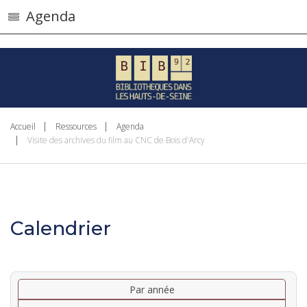
}
Agenda
Accueil
Ressources
Agenda
Visite des archives du film au CNC de Bois d'Arcy
Calendrier
Par année