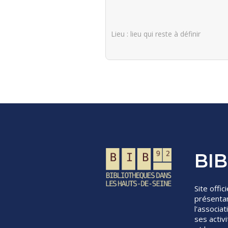
Lieu
: lieu qui reste à définir
BIB
Site offici
présenta
l'associat
ses activ