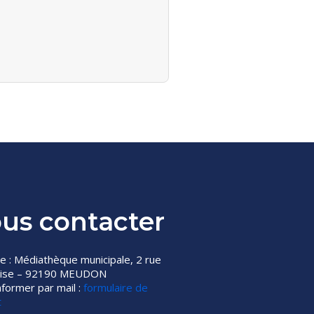
us contacter
e : Médiathèque municipale, 2 rue
glise – 92190 MEUDON
former par mail :
formulaire de
t