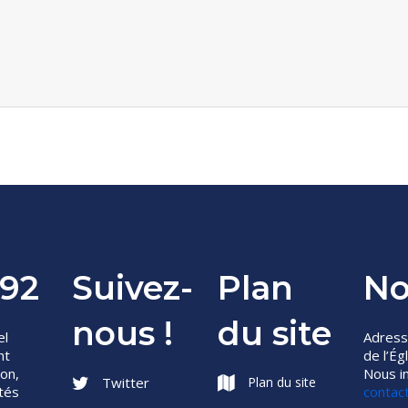
92
Suivez-
Plan
No
nous !
du site
el
Adress
nt
de l’É
ion,
Nous in
Twitter
Plan du site
ités
contac