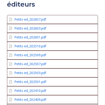
éditeurs
Petits-ed_202607.pdf
Petits-ed_202603.pdf
Petits-ed_202601.pdf
Petits-ed_202510.pdf
Petits-ed_202509.pdf
Petits-ed_202507.pdf
Petits-ed_202503.pdf
Petits-ed_202501.pdf
Petits-ed_202410.pdf
Petits-ed_202409.pdf