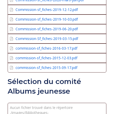
Commission-sf_fiches-2019-12-12.pdf
Commission-sf_fiches-2019-10-03.pdf
Commission-sf_fiches-2019-06-20.pdf
Commission-Sf_fiches-2019-03-15.pdf
commission-sf_fiches-2016-03-17.pdf
commission-sf_fiches-2015-12-03.pdf
commission-sf_fiches-2015-09-17.pdf
Sélection du comité
Albums jeunesse
Aucun fichier trouvé dans le répertoire
./images/Bibliotheques-