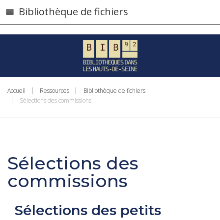
}
Bibliothèque de fichiers
Accueil
Ressources
Bibliothèque de fichiers
Sélections des commissions
Sélections des
commissions
Sélections des petits