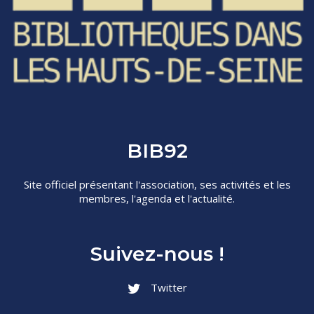
BIB92
Site officiel présentant l'association, ses activités et les
membres, l'agenda et l'actualité.
Suivez-nous !
Twitter