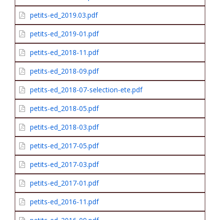
petits-ed_2019.03.pdf
petits-ed_2019-01.pdf
petits-ed_2018-11.pdf
petits-ed_2018-09.pdf
petits-ed_2018-07-selection-ete.pdf
petits-ed_2018-05.pdf
petits-ed_2018-03.pdf
petits-ed_2017-05.pdf
petits-ed_2017-03.pdf
petits-ed_2017-01.pdf
petits-ed_2016-11.pdf