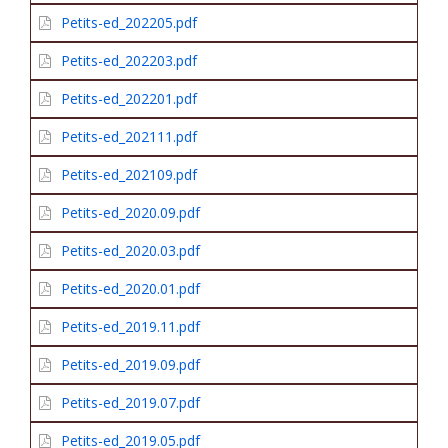
Petits-ed_202205.pdf
Petits-ed_202203.pdf
Petits-ed_202201.pdf
Petits-ed_202111.pdf
Petits-ed_202109.pdf
Petits-ed_2020.09.pdf
Petits-ed_2020.03.pdf
Petits-ed_2020.01.pdf
Petits-ed_2019.11.pdf
Petits-ed_2019.09.pdf
Petits-ed_2019.07.pdf
Petits-ed_2019.05.pdf